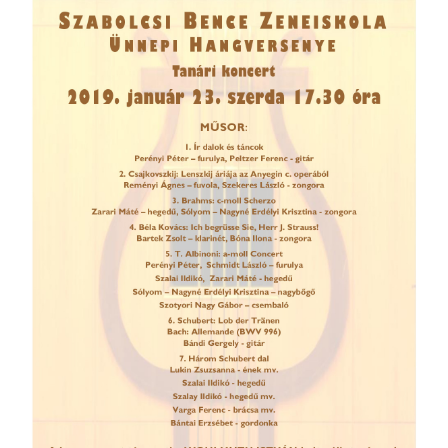
örgy emlékére