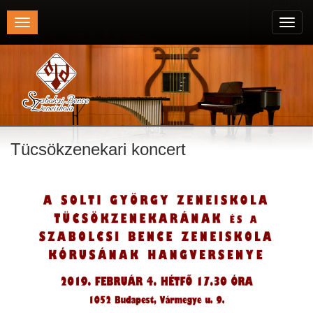
Toggle
Toggl
navigation
navig
Tücsökzenekari koncert