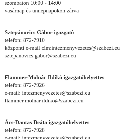
szombaton 10:00 - 14:00
vasárnap és ünnepnapokon zárva
Sztepánovics Gábor igazgató
telefon: 872-7910
központi e-mail cím:intezmenyvezetes@szabezi.eu
sztepanovics.gabor@szabezi.eu
ja
Flammer-Molnár Ildikó
igazgató
helyettes
telefon: 872-7926
e-mail: intezmenyvezetes@szabezi.eu
dapesti Területi Válogatója
flammer.molnar.ildiko@szabezi.
eu
Ács-Dantas Beáta
igazgató
helyettes
telefon: 872-7928
e-mail: intezmenyvezetes@szabezi.eu