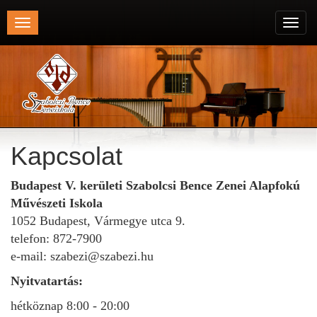
Toggle
Toggl
navigation
navig
Kapcsolat
Budapest V. kerületi Szabolcsi Bence Zenei Alapfokú
Művészeti Iskola
1052 Budapest, Vármegye utca 9.
telefon: 872-7900
e-mail: szabezi@szabezi.hu
Nyitvatartás:
hétköznap 8:00 - 20:00