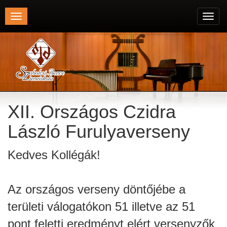
Toggle
Toggl
navigation
navig
XII. Országos Czidra
László Furulyaverseny
Kedves Kollégák!
Az országos verseny döntőjébe a
területi válogatókon 51 illetve az 51
pont feletti eredményt elért versenyzők