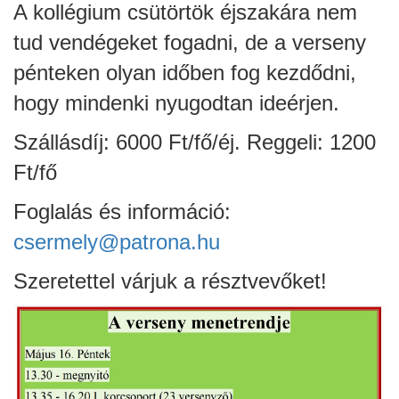
A kollégium csütörtök éjszakára nem
örgy emlékére
tud vendégeket fogadni, de a verseny
pénteken olyan időben fog kezdődni,
hogy mindenki nyugodtan ideérjen.
Szállásdíj: 6000 Ft/fő/éj. Reggeli: 1200
Ft/fő
Foglalás és információ:
csermely@patrona.hu
Szeretettel várjuk a résztvevőket!