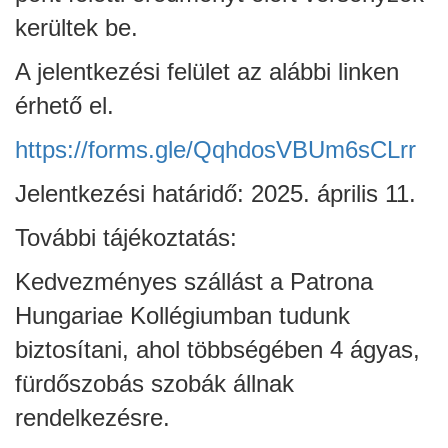
kerültek be.
A jelentkezési felület az alábbi linken
érhető el.
https://forms.gle/
QqhdosVBUm6sCLrr
Jelentkezési határidő: 2025. április 11.
ja
További tájékoztatás:
Kedvezményes szállást a Patrona
dapesti Területi Válogatója
Hungariae Kollégiumban tudunk
biztosítani, ahol többségében 4 ágyas,
fürdőszobás szobák állnak
rendelkezésre.