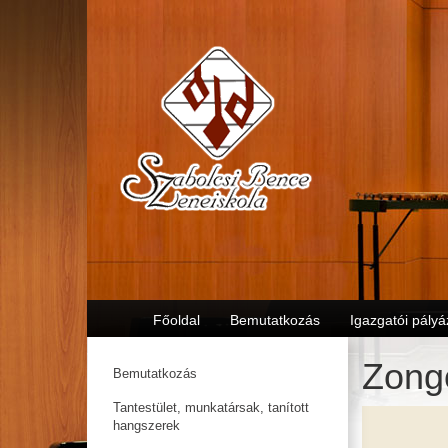
Főoldal
Bemutatkozás
Igazgatói pályá
Zongo
Bemutatkozás
Tantestület, munkatársak, tanított
hangszerek