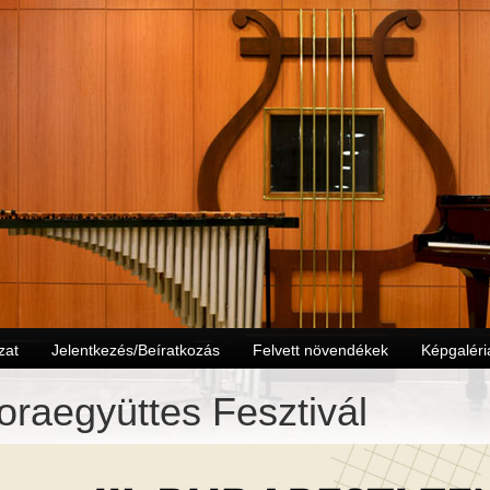
zat
Jelentkezés/Beíratkozás
Felvett növendékek
Képgaléri
raegyüttes Fesztivál