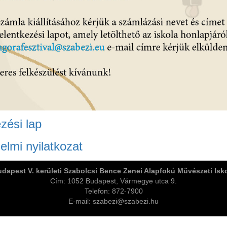
zési lap
elmi nyilatkozat
dapest V. kerületi Szabolcsi Bence Zenei Alapfokú Művészeti Isk
Cím: 1052 Budapest, Vármegye utca 9.
Telefon: 872-7900
E-mail: szabezi@szabezi.hu