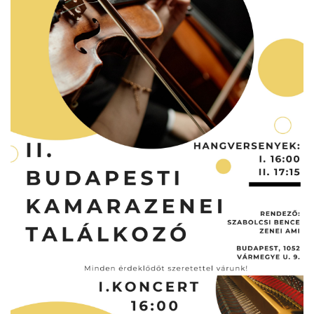
ja
dapesti Területi Válogatója