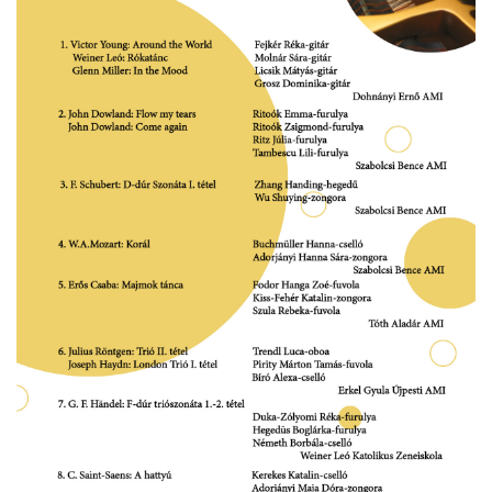
örgy emlékére