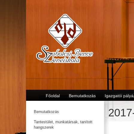
Főoldal
Bemutatkozás
Igazgatói pályá
2017
Bemutatkozás
Tantestület, munkatársak, tanított
hangszerek