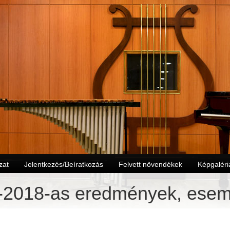
zat
Jelentkezés/Beíratkozás
Felvett növendékek
Képgaléri
-2018-as eredmények, ese