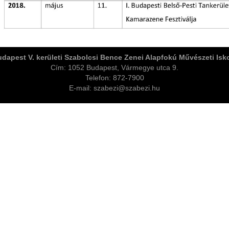
dapest V. kerületi Szabolcsi Bence Zenei Alapfokú Művészeti Isk
Cím: 1052 Budapest, Vármegye utca 9.
Telefon: 872-7900
E-mail: szabezi@szabezi.hu