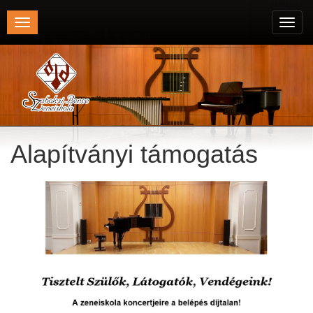
Toggle
Toggl
navigation
navig
Alapítványi támogatás