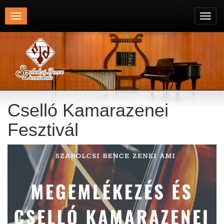
Toggle
Toggl
navigation
navig
Cselló Kamarazenei
Fesztivál