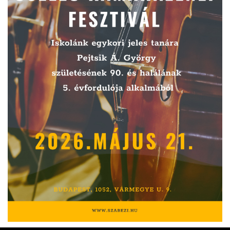
ja
dapesti Területi Válogatója