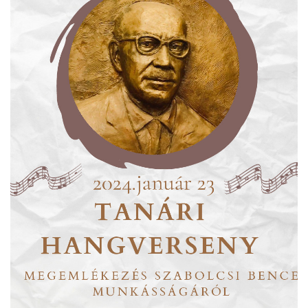
ja
dapesti Területi Válogatója