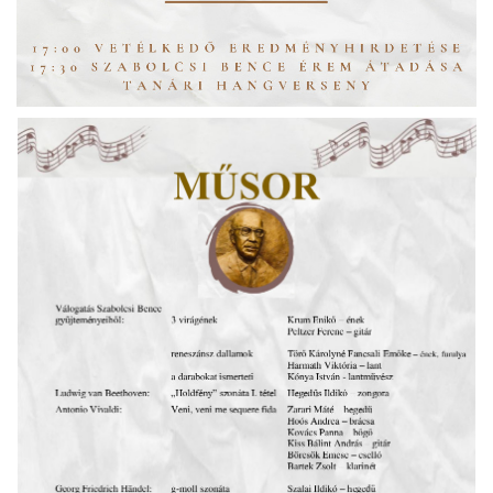
örgy emlékére