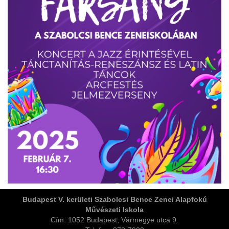
ja
dapesti Területi Válogatója
Budapest V. kerületi Szabolcsi Bence Zenei Alapfokú
Művészeti Iskola
Cím: 1052 Budapest, Vármegye utca 9.