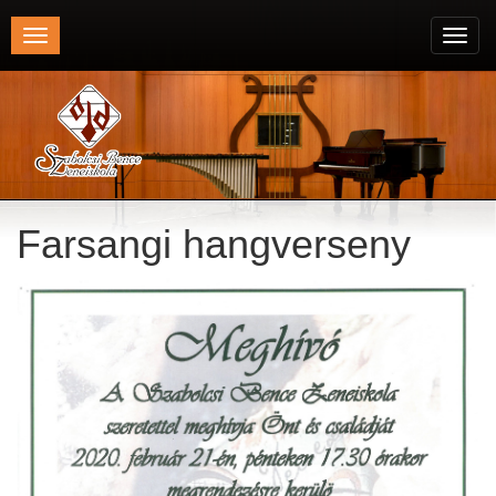
Toggle
Toggl
navigation
navig
Farsangi hangverseny