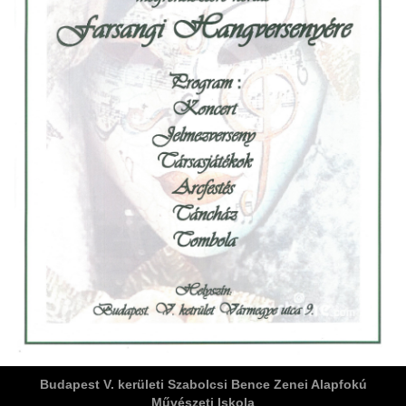
ja
dapesti Területi Válogatója
Budapest V. kerületi Szabolcsi Bence Zenei Alapfokú
Művészeti Iskola