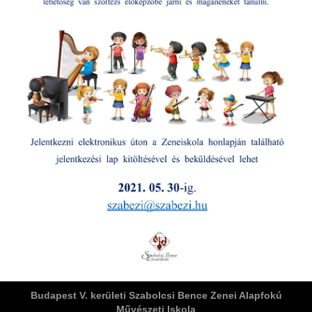
ja
dapesti Területi Válogatója
Budapest V. kerületi Szabolcsi Bence Zenei Alapfokú
Művészeti Iskola