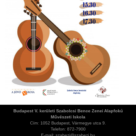
ja
dapesti Területi Válogatója
Budapest V. kerületi Szabolcsi Bence Zenei Alapfokú
Művészeti Iskola
Cím: 1052 Budapest, Vármegye utca 9.
Telefon: 872-7900
E-mail: szabezi@szabezi.hu