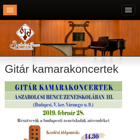
Toggle
Toggl
navigation
navig
Gitár kamarakoncertek