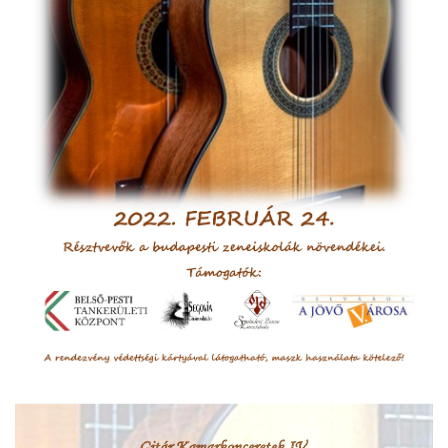
ja
dapesti Területi Válogatója