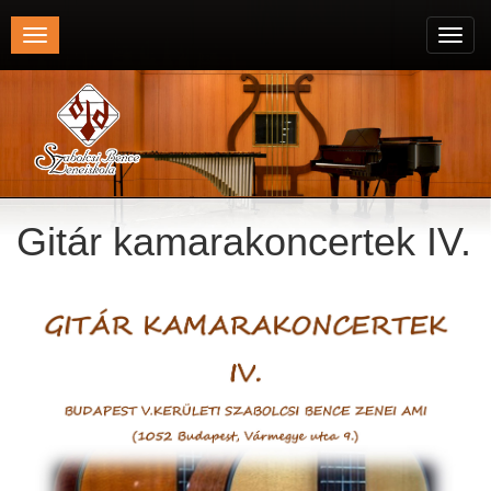
Toggle
Toggl
navigation
navig
Gitár kamarakoncertek IV.