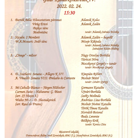
örgy emlékére