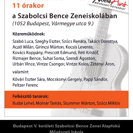
ja
dapesti Területi Válogatója
Budapest V. kerületi Szabolcsi Bence Zenei Alapfokú
Művészeti Iskola