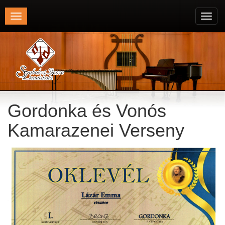
Toggle
Toggl
navigation
navig
Gordonka és Vonós
Kamarazenei Verseny