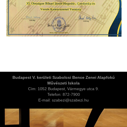
ja
Budapest V. kerületi Szabolcsi Bence Zenei Alapfokú
Művészeti Iskola
dapesti Területi Válogatója
Cím: 1052 Budapest, Vármegye utca 9.
Telefon: 872-7900
E-mail: szabezi@szabezi.hu