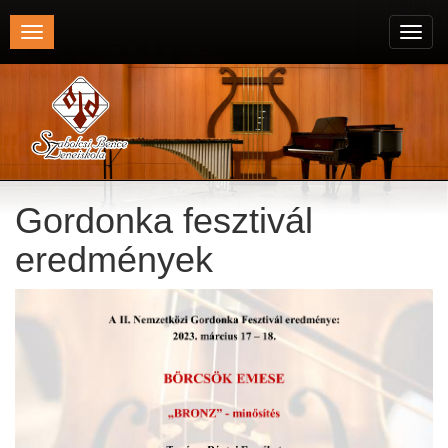
Toggle
Toggl
navigation
navig
Gordonka fesztivál
eredmények