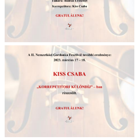
ja
dapesti Területi Válogatója