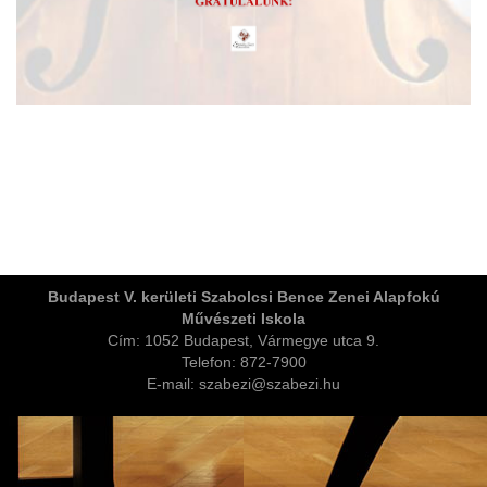
ja
Budapest V. kerületi Szabolcsi Bence Zenei Alapfokú
Művészeti Iskola
dapesti Területi Válogatója
Cím: 1052 Budapest, Vármegye utca 9.
Telefon: 872-7900
E-mail: szabezi@szabezi.hu