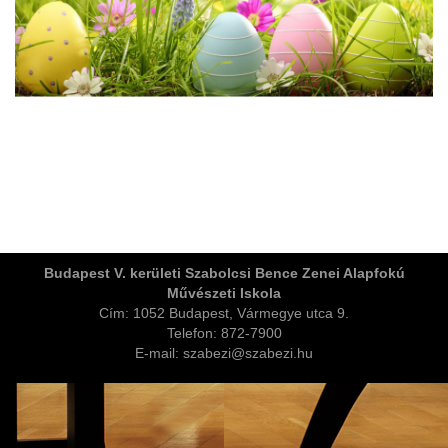
ja
Budapest V. kerületi Szabolcsi Bence Zenei Alapfokú
Művészeti Iskola
dapesti Területi Válogatója
Cím: 1052 Budapest, Vármegye utca 9.
Telefon: 872-7900
E-mail: szabezi@szabezi.hu