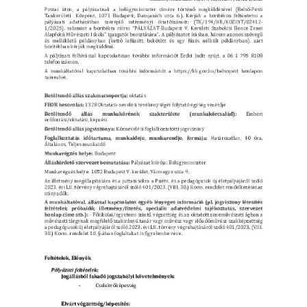
örgy emlékére