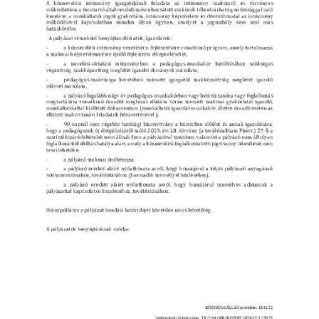
ja
dapesti Területi Válogatója