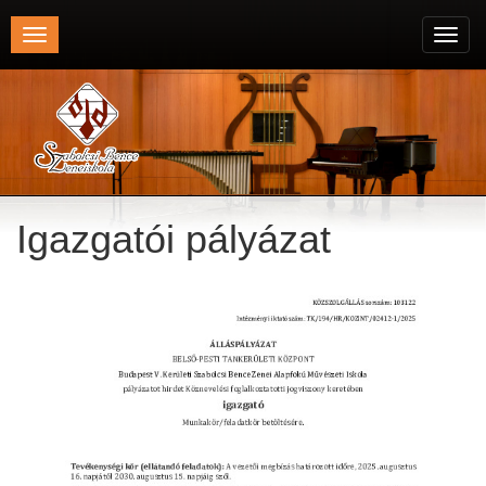
Toggle
Toggl
navigation
navig
Igazgatói pályázat