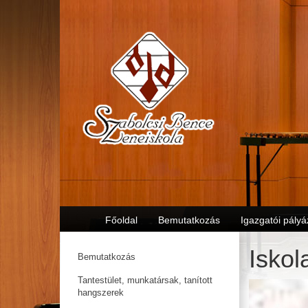
Főoldal
Bemutatkozás
Igazgatói pályá
Iskol
Bemutatkozás
Tantestület, munkatársak, tanított
hangszerek