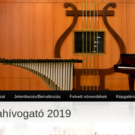
zat
Jelentkezés/Beíratkozás
Felvett növendékek
Képgaléri
ahívogató 2019