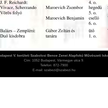
dapest V. kerületi Szabolcsi Bence Zenei Alapfokú Művészeti Isk
Cím: 1052 Budapest, Vármegye utca 9.
Telefon: 872-7900
E-mail: szabezi@szabezi.hu