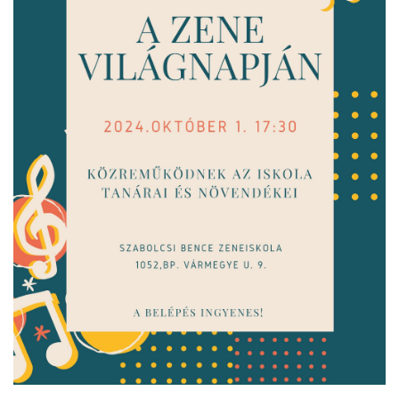
ja
dapesti Területi Válogatója