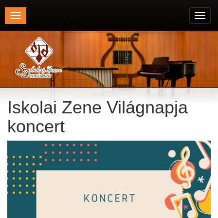
Toggle
Toggl
navigation
navig
Iskolai Zene Világnapja
koncert