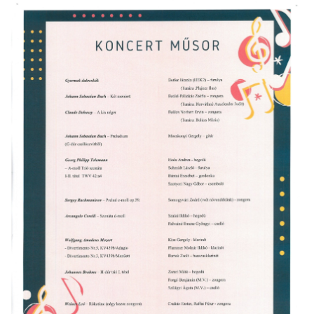
örgy emlékére