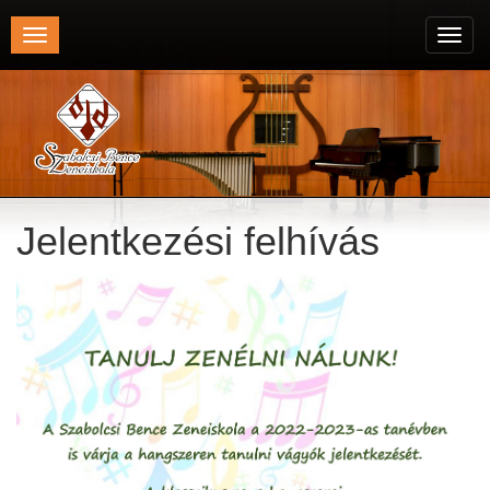
Toggle
Toggl
navigation
navig
Jelentkezési felhívás