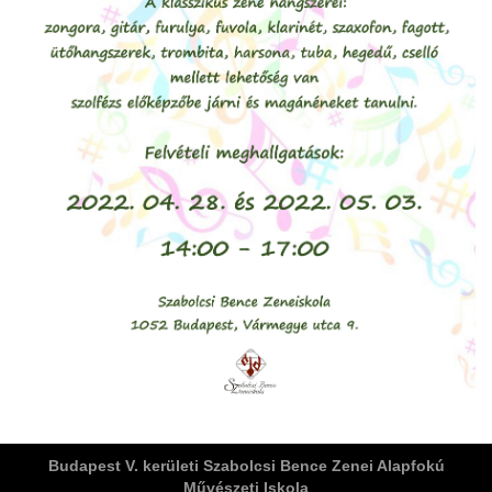
ja
dapesti Területi Válogatója
Budapest V. kerületi Szabolcsi Bence Zenei Alapfokú
Művészeti Iskola