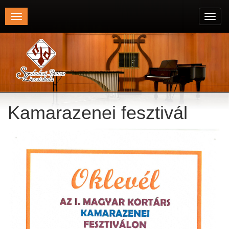
Toggle
Toggl
navigation
navig
Kamarazenei fesztivál