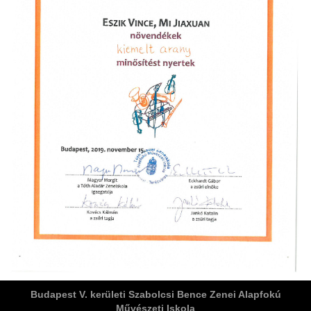
ja
dapesti Területi Válogatója
Budapest V. kerületi Szabolcsi Bence Zenei Alapfokú
Művészeti Iskola