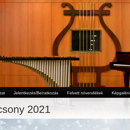
zat
Jelentkezés/Beíratkozás
Felvett növendékek
Képgaléri
csony 2021