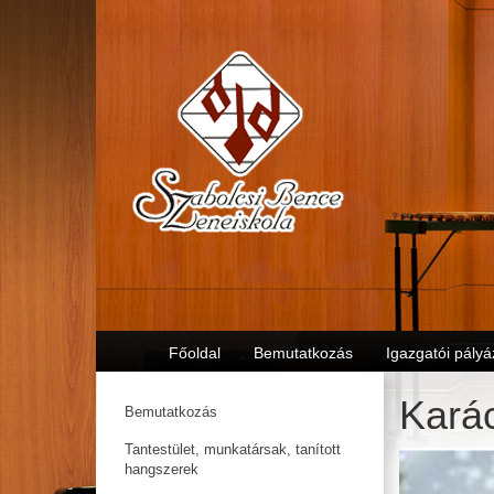
Főoldal
Bemutatkozás
Igazgatói pályá
Kará
Bemutatkozás
Tantestület, munkatársak, tanított
hangszerek