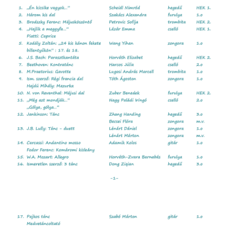
ja
dapesti Területi Válogatója