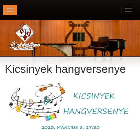
Toggle
Toggl
navigation
navig
Kicsinyek hangversenye