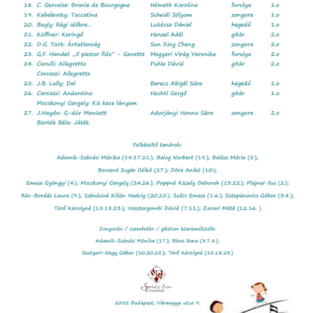
örgy emlékére