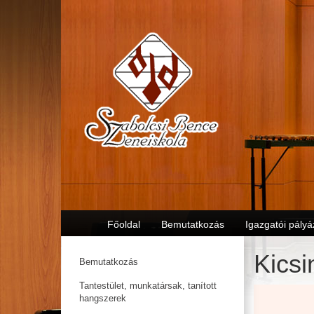
Főoldal
Bemutatkozás
Igazgatói pályá
Kicsi
Bemutatkozás
Tantestület, munkatársak, tanított
hangszerek