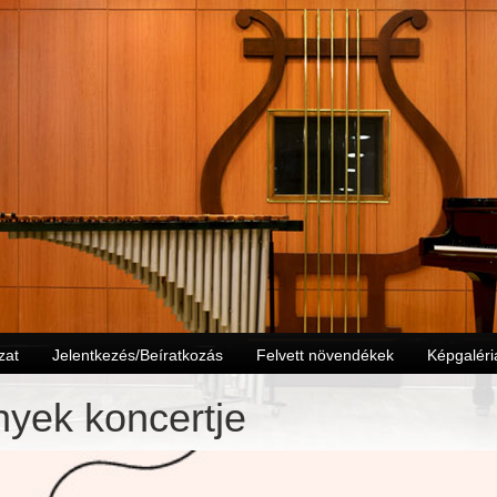
zat
Jelentkezés/Beíratkozás
Felvett növendékek
Képgaléri
nyek koncertje