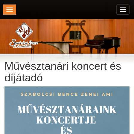
Toggle
Toggl
navigation
navig
Művésztanári koncert és
díjátadó