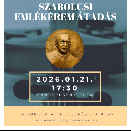
ja
dapesti Területi Válogatója