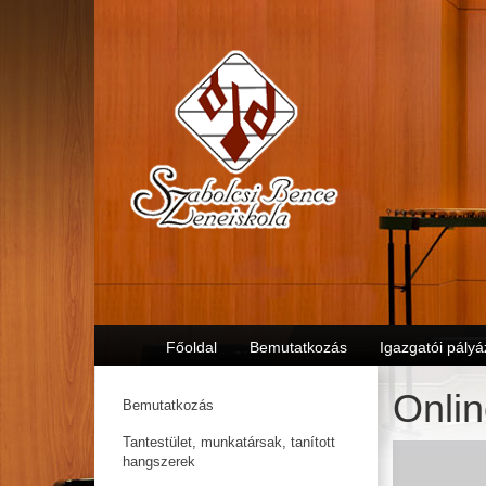
Főoldal
Bemutatkozás
Igazgatói pályá
Onlin
Bemutatkozás
Tantestület, munkatársak, tanított
hangszerek