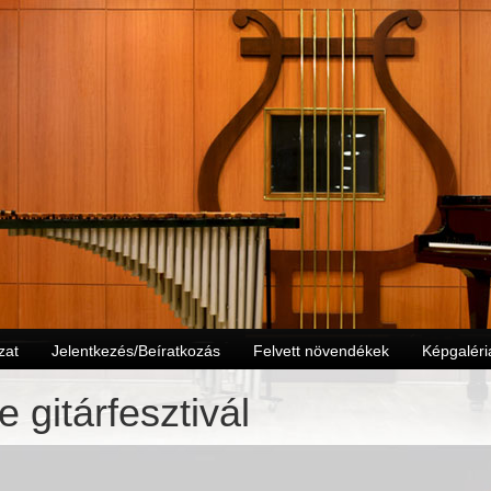
zat
Jelentkezés/Beíratkozás
Felvett növendékek
Képgaléri
e gitárfesztivál