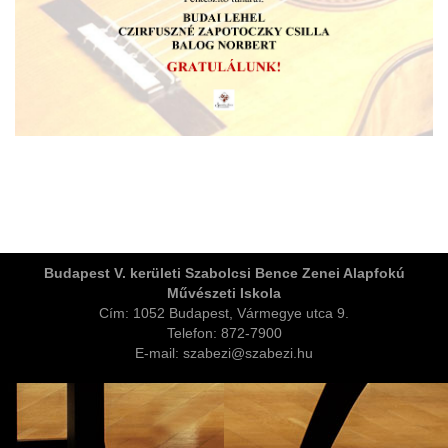
ja
Budapest V. kerületi Szabolcsi Bence Zenei Alapfokú
Művészeti Iskola
dapesti Területi Válogatója
Cím: 1052 Budapest, Vármegye utca 9.
Telefon: 872-7900
E-mail: szabezi@szabezi.hu