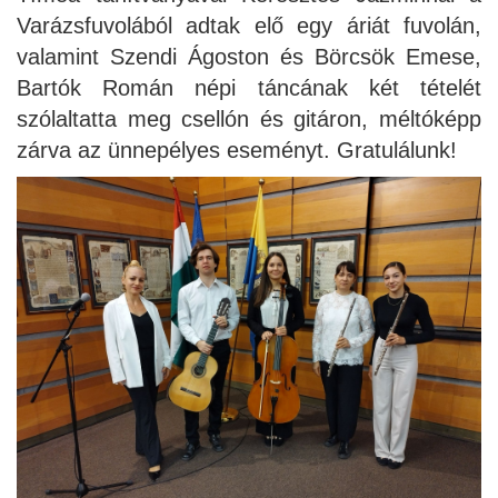
Varázsfuvolából adtak elő egy áriát fuvolán,
valamint Szendi Ágoston és Börcsök Emese,
Bartók Román népi táncának két tételét
szólaltatta meg csellón és gitáron, méltóképp
zárva az ünnepélyes eseményt. Gratulálunk!
ja
dapesti Területi Válogatója