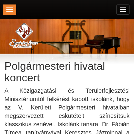
Toggle
Toggl
navigation
navig
Polgármesteri hivatal
koncert
A Közigazgatási és Területfejlesztési
Minisztériumtól felkérést kapott iskolánk, hogy
az V. Kerületi Polgármesteri hivatalban
megszervezett eskütételt színesítsük
klasszikus zenével. Iskolánk tanára, Dr. Fábián
Tímea tanítványával Keresztes Jázminnal a