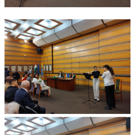
örgy emlékére