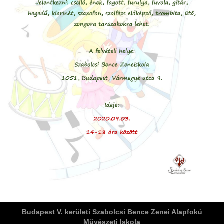
ja
dapesti Területi Válogatója
Budapest V. kerületi Szabolcsi Bence Zenei Alapfokú
Művészeti Iskola