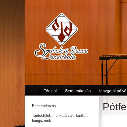
Főoldal
Bemutatkozás
Igazgatói pályá
Pótfe
Bemutatkozás
Tantestület, munkatársak, tanított
hangszerek