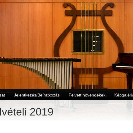
zat
Jelentkezés/Beíratkozás
Felvett növendékek
Képgaléri
lvételi 2019