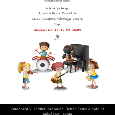
ja
dapesti Területi Válogatója
Budapest V. kerületi Szabolcsi Bence Zenei Alapfokú
Művészeti Iskola