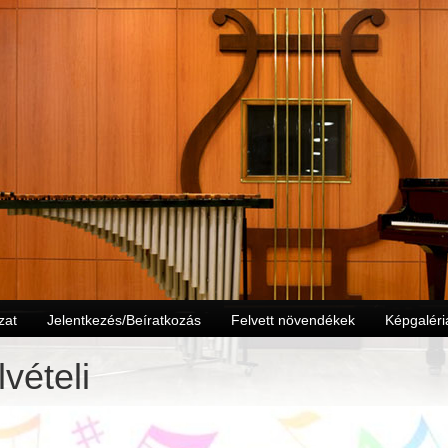
zat
Jelentkezés/Beíratkozás
Felvett növendékek
Képgaléri
lvételi