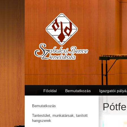
Főoldal
Bemutatkozás
Igazgatói pályá
Pótfe
Bemutatkozás
Tantestület, munkatársak, tanított
hangszerek