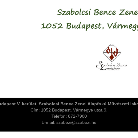
dapest V. kerületi Szabolcsi Bence Zenei Alapfokú Művészeti Isk
Cím: 1052 Budapest, Vármegye utca 9.
Telefon: 872-7900
E-mail: szabezi@szabezi.hu