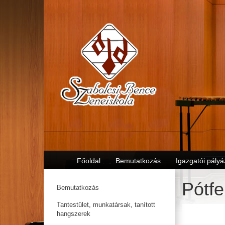
Főoldal
Bemutatkozás
Igazgatói pályá
Pótfe
Bemutatkozás
Tantestület, munkatársak, tanított
hangszerek