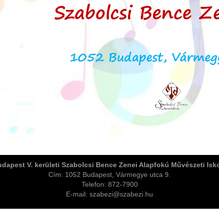
dapest V. kerületi Szabolcsi Bence Zenei Alapfokú Művészeti Isk
Cím: 1052 Budapest, Vármegye utca 9.
Telefon: 872-7900
E-mail: szabezi@szabezi.hu