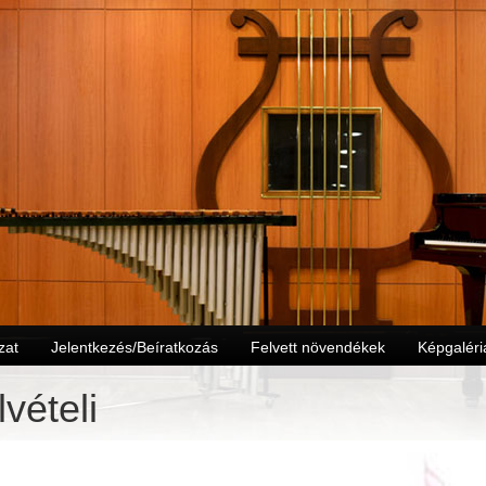
zat
Jelentkezés/Beíratkozás
Felvett növendékek
Képgaléri
lvételi