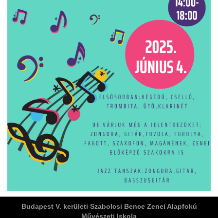
ja
dapesti Területi Válogatója
Budapest V. kerületi Szabolcsi Bence Zenei Alapfokú
Művészeti Iskola