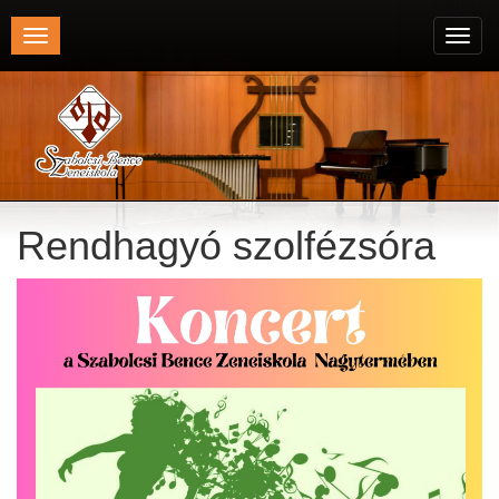
Toggle
Toggl
navigation
navig
Rendhagyó szolfézsóra