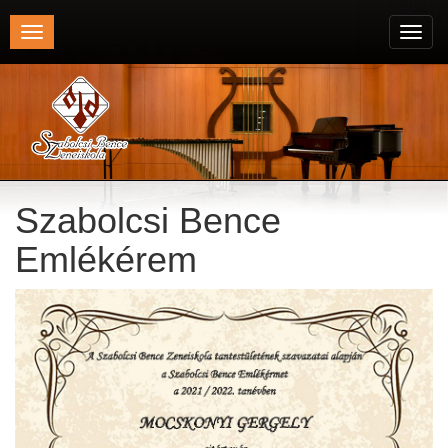
Toggle
Toggl
navigation
navig
Szabolcsi Bence
Emlékérem