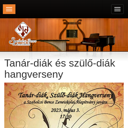
Toggle
Toggl
navigation
navig
Tanár-diák és szülő-diák
hangverseny