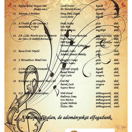
örgy emlékére