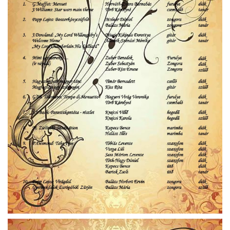
ja
dapesti Területi Válogatója