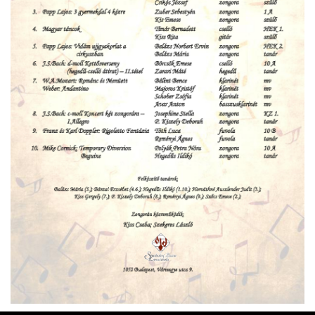
ja
dapesti Területi Válogatója