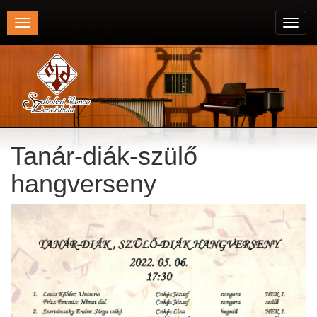
Toggle
Toggl
navigation
navig
Tanár-diák-szülő
hangverseny