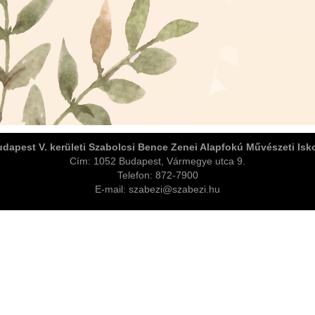
dapest V. kerületi Szabolcsi Bence Zenei Alapfokú Művészeti Isk
Cím: 1052 Budapest, Vármegye utca 9.
Telefon: 872-7900
E-mail: szabezi@szabezi.hu