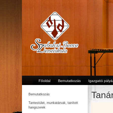
Főoldal
Bemutatkozás
Igazgatói pályá
Tanár
Bemutatkozás
Tantestület, munkatársak, tanított
hangszerek