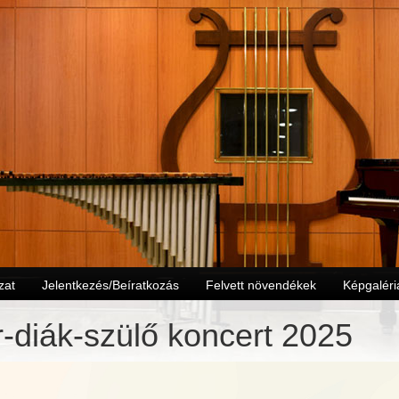
zat
Jelentkezés/Beíratkozás
Felvett növendékek
Képgaléri
-diák-szülő koncert 2025