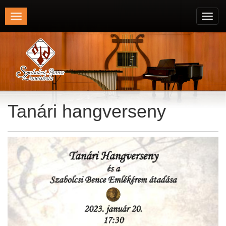
Toggle
Toggl
navigation
navig
Tanári hangverseny