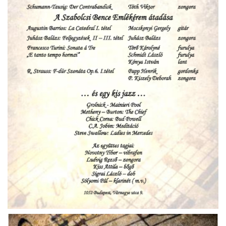
ja
dapesti Területi Válogatója