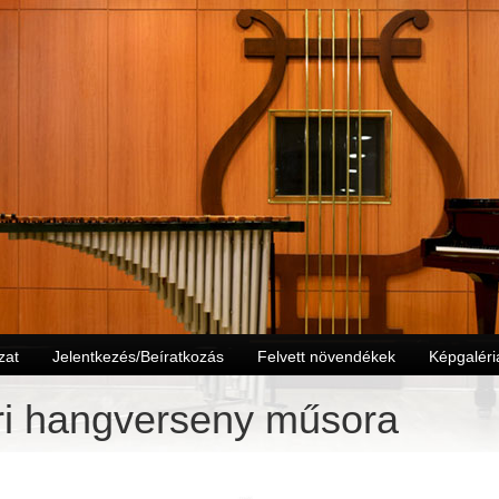
zat
Jelentkezés/Beíratkozás
Felvett növendékek
Képgaléri
ri hangverseny műsora