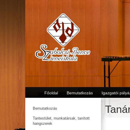
Főoldal
Bemutatkozás
Igazgatói pályá
Taná
Bemutatkozás
Tantestület, munkatársak, tanított
hangszerek