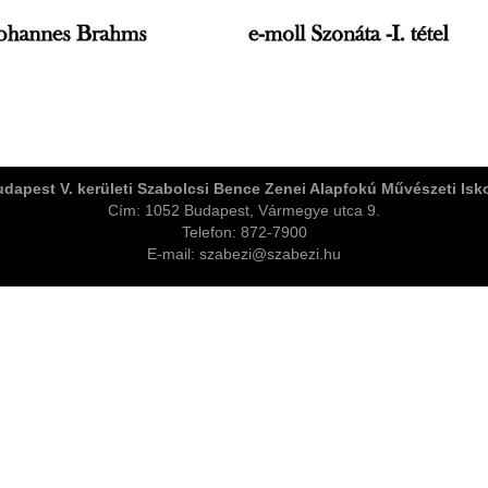
dapest V. kerületi Szabolcsi Bence Zenei Alapfokú Művészeti Isk
Cím: 1052 Budapest, Vármegye utca 9.
Telefon: 872-7900
E-mail: szabezi@szabezi.hu