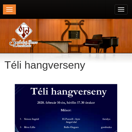
Toggle
Toggl
navigation
navig
Téli hangverseny