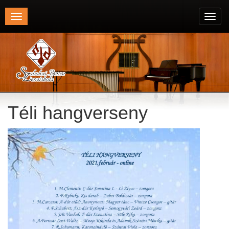
Toggle
Toggl
navigation
navig
Téli hangverseny