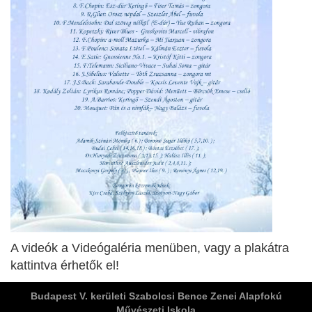
ja
dapesti Területi Válogatója
A videók a Videógaléria menüben, vagy a plakátra
kattintva érhetők el!
Budapest V. kerületi Szabolcsi Bence Zenei Alapfokú
Művészeti Iskola