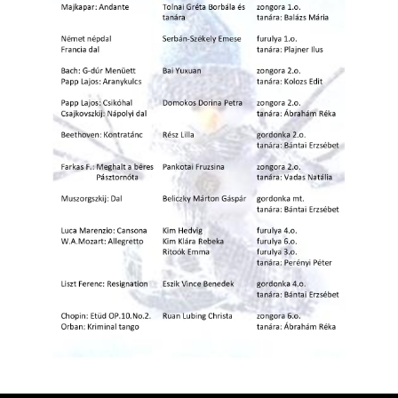
ja
dapesti Területi Válogatója