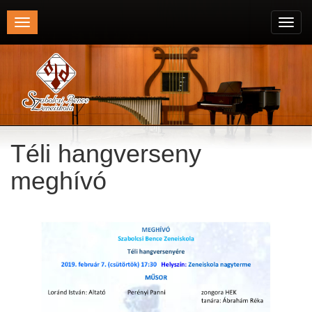
Toggle
Toggl
navigation
navig
Téli hangverseny
meghívó