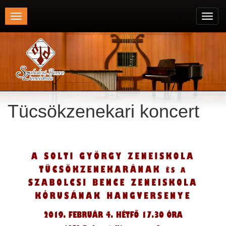
Toggle
Toggl
navigation
navig
Tücsökzenekari koncert