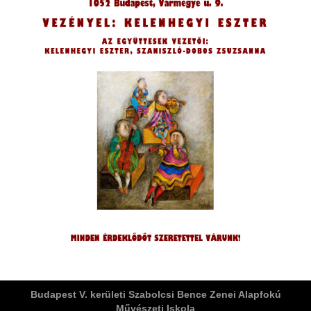
ja
dapesti Területi Válogatója
Budapest V. kerületi Szabolcsi Bence Zenei Alapfokú
Művészeti Iskola