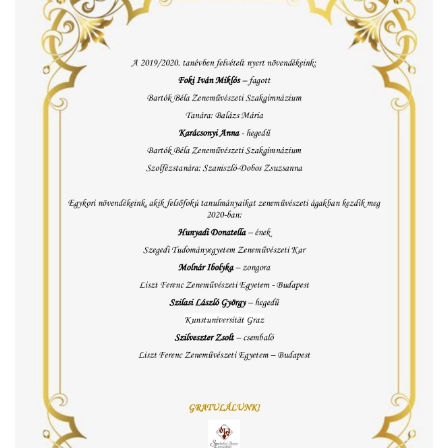
örgy emlékére