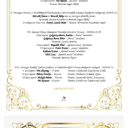
ja
dapesti Területi Válogatója