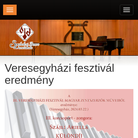
Toggle
Toggl
navigation
navig
Veresegyházi fesztivál
eredmény