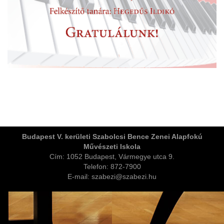
ja
Budapest V. kerületi Szabolcsi Bence Zenei Alapfokú
Művészeti Iskola
dapesti Területi Válogatója
Cím: 1052 Budapest, Vármegye utca 9.
Telefon: 872-7900
E-mail: szabezi@szabezi.hu